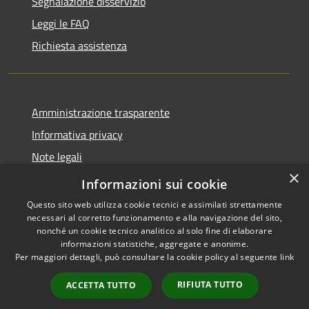
Segnalazione disservizio
Leggi le FAQ
Richiesta assistenza
Amministrazione trasparente
Informativa privacy
Note legali
×
Dichiarazione di accessibilità
Informazioni sui cookie
Questo sito web utilizza cookie tecnici e assimilati strettamente
necessari al corretto funzionamento e alla navigazione del sito,
nonché un cookie tecnico analitico al solo fine di elaborare
informazioni statistiche, aggregate e anonime.
RSS
Copyright © 2026 • Comune di
Per maggiori dettagli, può consultare la cookie policy al seguente
link
Accessibilità
Anacapri • Powered by
Privacy
Municipium
Accesso
•
RIFIUTA TUTTO
ACCETTA TUTTO
Cookie
redazione