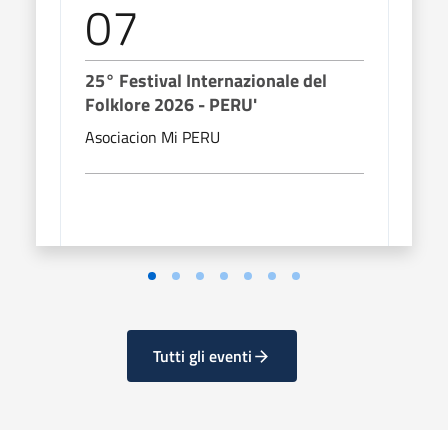
07
0
25° Festival Internazionale del
25° 
Folklore 2026 - PERU'
Folk
Asociacion Mi PERU
Kili
Tutti gli eventi