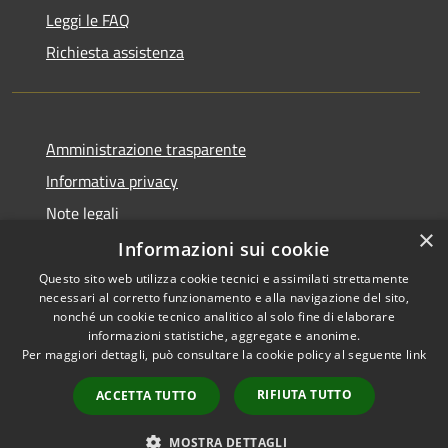
Leggi le FAQ
Richiesta assistenza
Amministrazione trasparente
Informativa privacy
Note legali
×
Dichiarazione di accessibilità
Informazioni sui cookie
Questo sito web utilizza cookie tecnici e assimilati strettamente
necessari al corretto funzionamento e alla navigazione del sito,
nonché un cookie tecnico analitico al solo fine di elaborare
informazioni statistiche, aggregate e anonime.
RSS
Copyright © 2026 • Comune di
Per maggiori dettagli, può consultare la cookie policy al seguente
link
Accessibilità
Anacapri • Powered by
Privacy
Municipium
Accesso
•
RIFIUTA TUTTO
ACCETTA TUTTO
Cookie
redazione
Mappa del sito
MOSTRA DETTAGLI