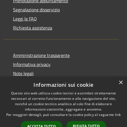
Prenotazione appuntamento
Segnalazione disservizio
Leggi le FAQ
Richiesta assistenza
Amministrazione trasparente
Informativa privacy
Note legali
×
Dichiarazione di accessibilità
Informazioni sui cookie
Questo sito web utilizza cookie tecnici e assimilati strettamente
necessari al corretto funzionamento e alla navigazione del sito,
nonché un cookie tecnico analitico al solo fine di elaborare
informazioni statistiche, aggregate e anonime.
RSS
Copyright © 2026 • Comune di
Per maggiori dettagli, può consultare la cookie policy al seguente
link
Accessibilità
Anacapri • Powered by
Privacy
Municipium
Accesso
•
RIFIUTA TUTTO
ACCETTA TUTTO