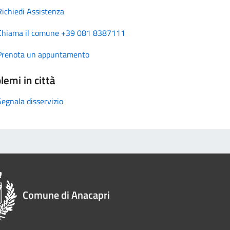
Richiedi Assistenza
Chiama il comune +39 081 8387111
Prenota un appuntamento
lemi in città
Segnala disservizio
Comune di Anacapri