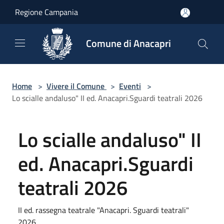
Salta al contenuto principale
Regione Campania
Comune di Anacapri
Home
>
Vivere il Comune
>
Eventi
>
Lo scialle andaluso" II ed. Anacapri.Sguardi teatrali 2026
Lo scialle andaluso" II
ed. Anacapri.Sguardi
teatrali 2026
II ed. rassegna teatrale "Anacapri. Sguardi teatrali"
2026