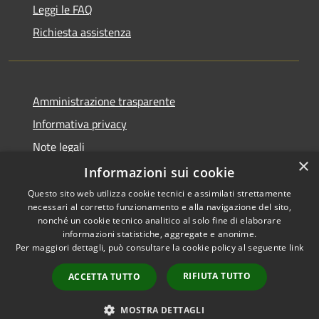
Leggi le FAQ
Richiesta assistenza
Amministrazione trasparente
Informativa privacy
Note legali
×
Dichiarazione di accessibilità
Informazioni sui cookie
Questo sito web utilizza cookie tecnici e assimilati strettamente
necessari al corretto funzionamento e alla navigazione del sito,
nonché un cookie tecnico analitico al solo fine di elaborare
informazioni statistiche, aggregate e anonime.
RSS
Copyright © 2026 • Comune di
Per maggiori dettagli, può consultare la cookie policy al seguente
link
Accessibilità
Anacapri • Powered by
Privacy
Municipium
Accesso
•
RIFIUTA TUTTO
ACCETTA TUTTO
Cookie
redazione
Mappa del sito
MOSTRA DETTAGLI