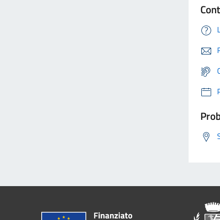
Cont
Prob