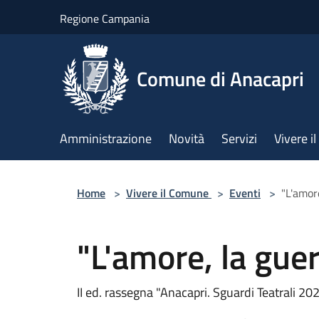
Salta al contenuto principale
Regione Campania
Comune di Anacapri
Amministrazione
Novità
Servizi
Vivere 
Home
>
Vivere il Comune
>
Eventi
>
"L'amore
"L'amore, la guer
II ed. rassegna "Anacapri. Sguardi Teatrali 20