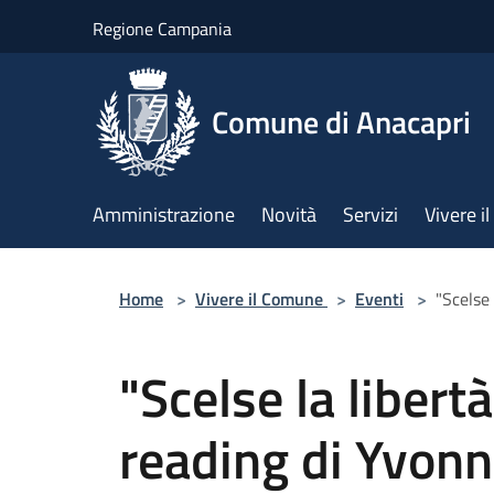
Salta al contenuto principale
Regione Campania
Comune di Anacapri
Amministrazione
Novità
Servizi
Vivere 
Home
>
Vivere il Comune
>
Eventi
>
"Scelse
"Scelse la libert
reading di Yvon