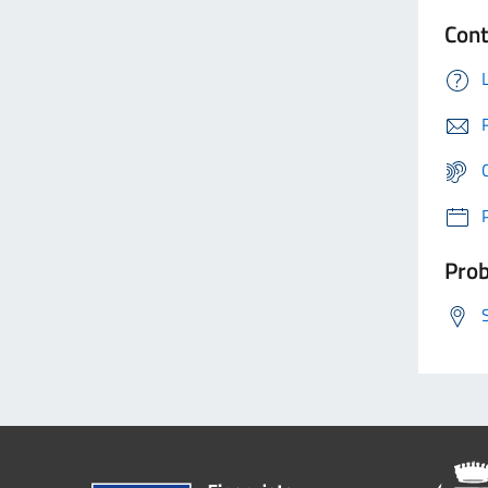
Cont
Prob