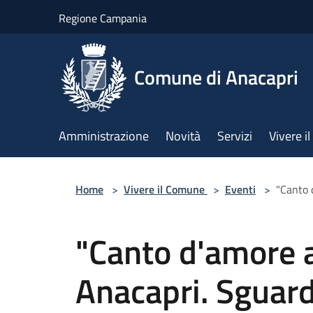
Salta al contenuto principale
Regione Campania
Comune di Anacapri
Amministrazione
Novità
Servizi
Vivere 
Home
>
Vivere il Comune
>
Eventi
>
"Canto d
"Canto d'amore all
Anacapri. Sguard