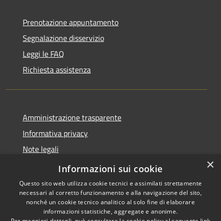
Prenotazione appuntamento
Segnalazione disservizio
Leggi le FAQ
Richiesta assistenza
Amministrazione trasparente
Informativa privacy
Note legali
×
Dichiarazione di accessibilità
Informazioni sui cookie
Questo sito web utilizza cookie tecnici e assimilati strettamente
necessari al corretto funzionamento e alla navigazione del sito,
nonché un cookie tecnico analitico al solo fine di elaborare
informazioni statistiche, aggregate e anonime.
RSS
Copyright © 2026 • Comune di
Per maggiori dettagli, può consultare la cookie policy al seguente
link