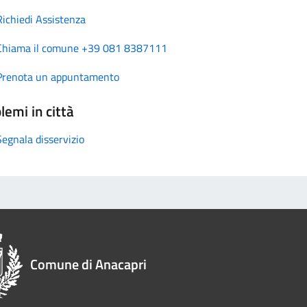
Richiedi Assistenza
Chiama il comune +39 081 8387111
Prenota un appuntamento
lemi in città
Segnala disservizio
Comune di Anacapri