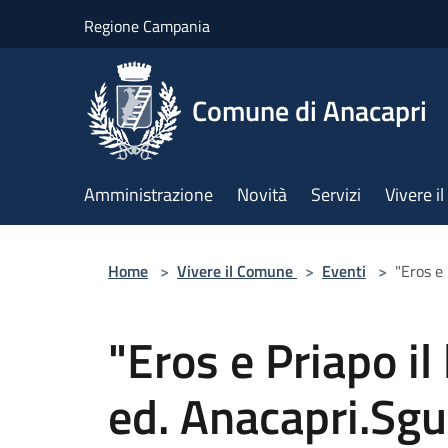
Salta al contenuto principale
Regione Campania
Comune di Anacapri
Amministrazione
Novità
Servizi
Vivere 
Home
>
Vivere il Comune
>
Eventi
>
"Eros e 
"Eros e Priapo il 
ed. Anacapri.Sgua