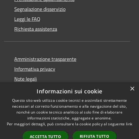
Segnalazione disservizio
Leggi le FAQ
Richiesta assistenza
Amministrazione trasparente
Informativa privacy
Note legali
×
Dichiarazione di accessibilità
Informazioni sui cookie
Questo sito web utilizza cookie tecnici e assimilati strettamente
necessari al corretto funzionamento e alla navigazione del sito,
nonché un cookie tecnico analitico al solo fine di elaborare
informazioni statistiche, aggregate e anonime.
RSS
Copyright © 2026 • Comune di
Per maggiori dettagli, può consultare la cookie policy al seguente
link
Accessibilità
Anacapri • Powered by
Privacy
Municipium
Accesso
•
RIFIUTA TUTTO
ACCETTA TUTTO