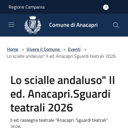
Salta al contenuto principale
Regione Campania
Comune di Anacapri
Home
>
Vivere il Comune
>
Eventi
>
Lo scialle andaluso" II ed. Anacapri.Sguardi teatrali 2026
Lo scialle andaluso" II
ed. Anacapri.Sguardi
teatrali 2026
II ed. rassegna teatrale "Anacapri. Sguardi teatrali"
2026