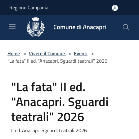
Salta al contenuto principale
Regione Campania
Comune di Anacapri
Home
>
Vivere il Comune
>
Eventi
>
"La fata" II ed. "Anacapri. Sguardi teatrali" 2026
"La fata" II ed.
"Anacapri. Sguardi
teatrali" 2026
II ed. Anacapri.Sguardi teatrali 2026