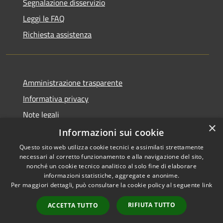
Segnalazione disservizio
Leggi le FAQ
Richiesta assistenza
Amministrazione trasparente
Informativa privacy
Note legali
×
Dichiarazione di accessibilità
Informazioni sui cookie
Questo sito web utilizza cookie tecnici e assimilati strettamente
necessari al corretto funzionamento e alla navigazione del sito,
nonché un cookie tecnico analitico al solo fine di elaborare
informazioni statistiche, aggregate e anonime.
RSS
Copyright © 2026 • Comune di
Per maggiori dettagli, può consultare la cookie policy al seguente
link
Accessibilità
Anacapri • Powered by
Privacy
Municipium
Accesso
•
RIFIUTA TUTTO
ACCETTA TUTTO
Cookie
redazione