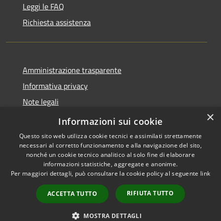
Leggi le FAQ
Richiesta assistenza
Amministrazione trasparente
Informativa privacy
Note legali
×
Dichiarazione di accessibilità
Informazioni sui cookie
Questo sito web utilizza cookie tecnici e assimilati strettamente
necessari al corretto funzionamento e alla navigazione del sito,
nonché un cookie tecnico analitico al solo fine di elaborare
informazioni statistiche, aggregate e anonime.
RSS
Copyright © 2026 • Comune di
Per maggiori dettagli, può consultare la cookie policy al seguente
link
Accessibilità
Anacapri • Powered by
Privacy
Municipium
Accesso
•
RIFIUTA TUTTO
ACCETTA TUTTO
Cookie
redazione
Mappa del sito
MOSTRA DETTAGLI