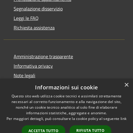
Segnalazione disservizio
Leggi le FAQ
Richiesta assistenza
Amministrazione trasparente
Informativa privacy
Note legali
×
Dichiarazione di accessibilità
Informazioni sui cookie
Questo sito web utilizza cookie tecnici e assimilati strettamente
necessari al corretto funzionamento e alla navigazione del sito,
nonché un cookie tecnico analitico al solo fine di elaborare
informazioni statistiche, aggregate e anonime.
RSS
Copyright © 2026 • Comune di
Per maggiori dettagli, può consultare la cookie policy al seguente
link
Accessibilità
Anacapri • Powered by
Privacy
Municipium
Accesso
•
RIFIUTA TUTTO
ACCETTA TUTTO