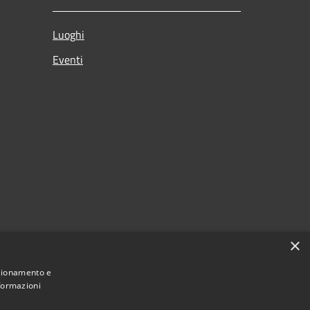
Luoghi
Eventi
×
nzionamento e
nformazioni