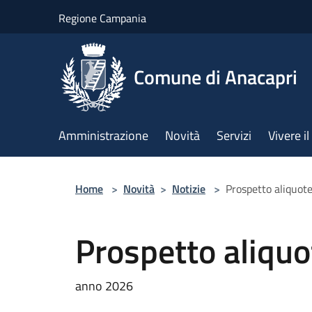
Salta al contenuto principale
Regione Campania
Comune di Anacapri
Amministrazione
Novità
Servizi
Vivere 
Home
>
Novità
>
Notizie
>
Prospetto aliquot
Prospetto aliqu
anno 2026