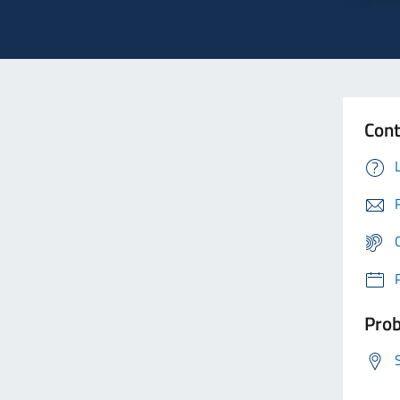
Cont
Prob