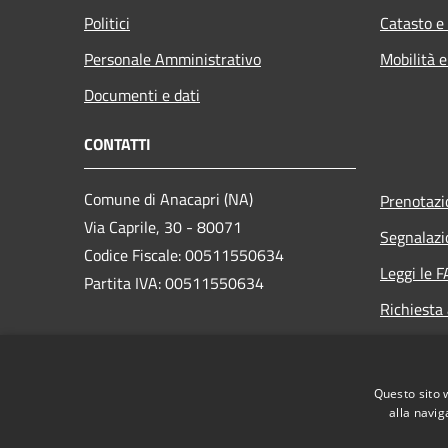
Politici
Catasto e
Personale Amministrativo
Mobilità e
Documenti e dati
CONTATTI
Comune di Anacapri (NA)
Prenotaz
Via Caprile, 30 - 80071
Segnalazi
Codice Fiscale: 00511550634
Leggi le 
Partita IVA: 00511550634
Richiesta
PEC:
protocollo.comunedianacapri@pec.it
Questo sito 
Centralino Unico: +39 081 8387111
alla navig