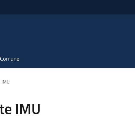
il Comune
e IMU
ote IMU