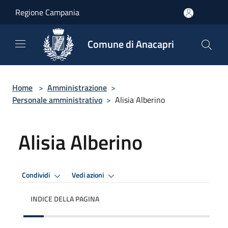
Salta al contenuto principale
Regione Campania
Comune di Anacapri
Home
>
Amministrazione
>
Personale amministrativo
>
Alisia Alberino
Alisia Alberino
Condividi
Vedi azioni
INDICE DELLA PAGINA