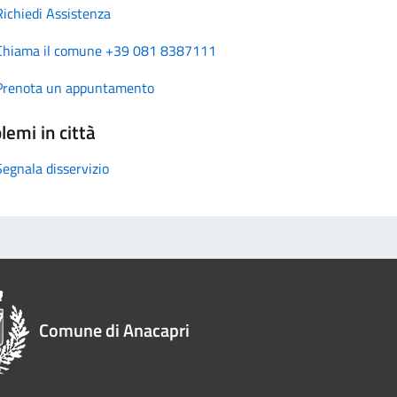
Richiedi Assistenza
Chiama il comune +39 081 8387111
Prenota un appuntamento
lemi in città
Segnala disservizio
Comune di Anacapri