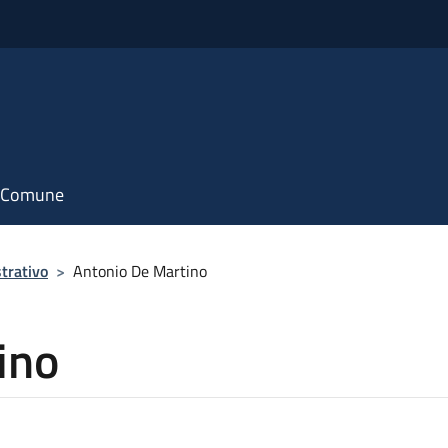
il Comune
trativo
>
Antonio De Martino
ino