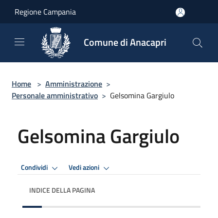
Salta al contenuto principale
Regione Campania
Comune di Anacapri
Home
>
Amministrazione
>
Personale amministrativo
>
Gelsomina Gargiulo
Gelsomina Gargiulo
Condividi
Vedi azioni
INDICE DELLA PAGINA