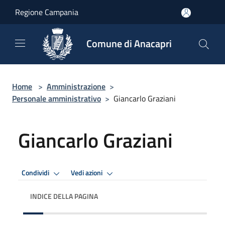
Salta al contenuto principale
Regione Campania
Comune di Anacapri
Home
>
Amministrazione
>
Personale amministrativo
>
Giancarlo Graziani
Giancarlo Graziani
Condividi
Vedi azioni
INDICE DELLA PAGINA