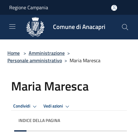
Salta al contenuto principale
Regione Campania
Comune di Anacapri
Home
>
Amministrazione
>
Personale amministrativo
>
Maria Maresca
Maria Maresca
Condividi
Vedi azioni
INDICE DELLA PAGINA