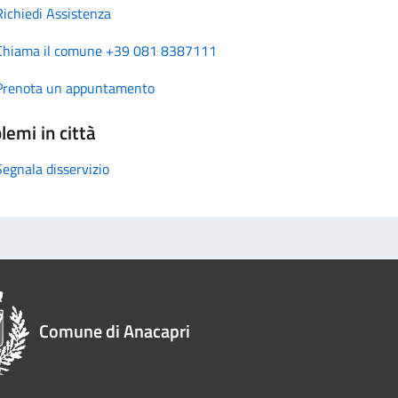
Richiedi Assistenza
Chiama il comune +39 081 8387111
Prenota un appuntamento
lemi in città
Segnala disservizio
Comune di Anacapri