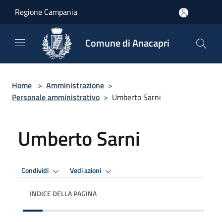
Salta al contenuto principale
Regione Campania
Comune di Anacapri
Home
>
Amministrazione
>
Personale amministrativo
>
Umberto Sarni
Umberto Sarni
Condividi
Vedi azioni
INDICE DELLA PAGINA