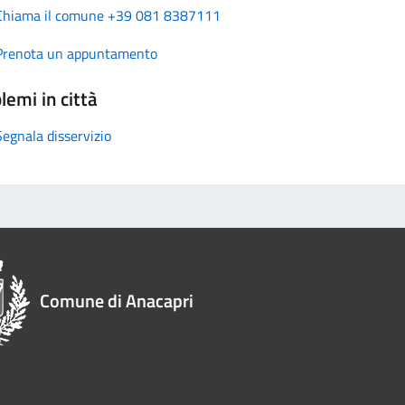
Chiama il comune +39 081 8387111
Prenota un appuntamento
lemi in città
Segnala disservizio
Comune di Anacapri