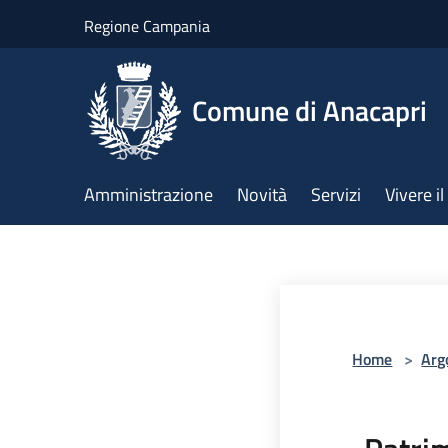
Salta al contenuto principale
Regione Campania
Comune di Anacapri
Amministrazione
Novità
Servizi
Vivere 
Home
>
Arg