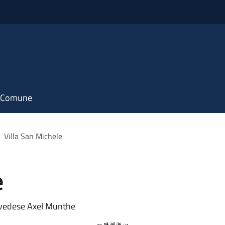
il Comune
Villa San Michele
e
 svedese Axel Munthe