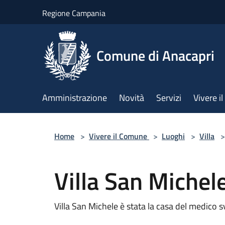
Salta al contenuto principale
Regione Campania
Comune di Anacapri
Amministrazione
Novità
Servizi
Vivere 
Home
>
Vivere il Comune
>
Luoghi
>
Villa
>
Villa San Michel
Villa San Michele è stata la casa del medico