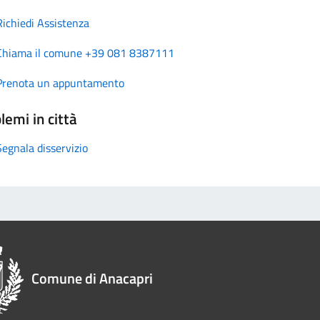
Richiedi Assistenza
Chiama il comune +39 081 8387111
Prenota un appuntamento
lemi in città
Segnala disservizio
Comune di Anacapri