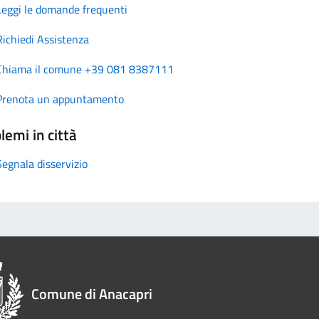
Leggi le domande frequenti
Richiedi Assistenza
Chiama il comune +39 081 8387111
Prenota un appuntamento
lemi in città
Segnala disservizio
Comune di Anacapri