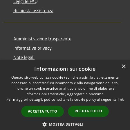
Leggi le FAQ
Richiesta assistenza
Amministrazione trasparente
Informativa privacy
Note legali
×
Dichiarazione di accessibilità
Informazioni sui cookie
Questo sito web utilizza cookie tecnici e assimilati strettamente
necessari al corretto funzionamento e alla navigazione del sito,
nonché un cookie tecnico analitico al solo fine di elaborare
informazioni statistiche, aggregate e anonime.
RSS
Copyright © 2026 • Comune di
Per maggiori dettagli, può consultare la cookie policy al seguente
link
Accessibilità
Anacapri • Powered by
Privacy
Municipium
Accesso
•
RIFIUTA TUTTO
ACCETTA TUTTO
Cookie
redazione
Mappa del sito
MOSTRA DETTAGLI