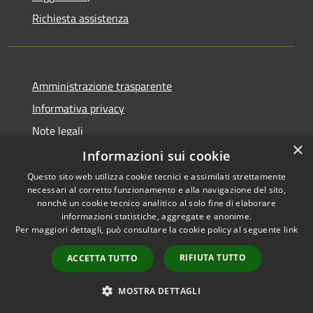
Richiesta assistenza
Amministrazione trasparente
Informativa privacy
Note legali
×
Dichiarazione di accessibilità
Informazioni sui cookie
Questo sito web utilizza cookie tecnici e assimilati strettamente
necessari al corretto funzionamento e alla navigazione del sito,
nonché un cookie tecnico analitico al solo fine di elaborare
informazioni statistiche, aggregate e anonime.
RSS
Copyright © 2026 • Comune di
Per maggiori dettagli, può consultare la cookie policy al seguente
link
Accessibilità
Anacapri • Powered by
Privacy
Municipium
Accesso
•
RIFIUTA TUTTO
ACCETTA TUTTO
Cookie
redazione
Mappa del sito
MOSTRA DETTAGLI