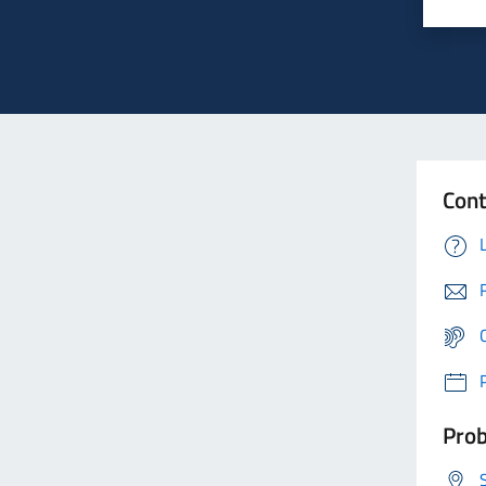
Cont
Prob