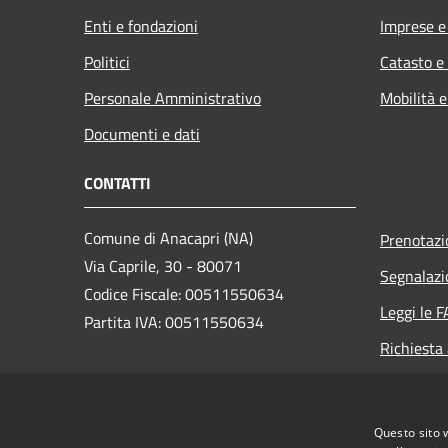
Enti e fondazioni
Imprese 
Politici
Catasto e
Personale Amministrativo
Mobilità e
Documenti e dati
CONTATTI
Comune di Anacapri (NA)
Prenotaz
Via Caprile, 30 - 80071
Segnalazi
Codice Fiscale: 00511550634
Leggi le 
Partita IVA: 00511550634
Richiesta
PEC:
protocollo.comunedianacapri@pec.it
Questo sito 