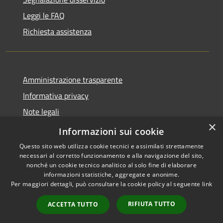
Leggi le FAQ
Richiesta assistenza
Amministrazione trasparente
Informativa privacy
Note legali
×
Dichiarazione di accessibilità
Informazioni sui cookie
Questo sito web utilizza cookie tecnici e assimilati strettamente
necessari al corretto funzionamento e alla navigazione del sito,
nonché un cookie tecnico analitico al solo fine di elaborare
informazioni statistiche, aggregate e anonime.
RSS
Copyright © 2026 • Comune di
Per maggiori dettagli, può consultare la cookie policy al seguente
link
Accessibilità
Anacapri • Powered by
Privacy
Municipium
Accesso
•
RIFIUTA TUTTO
ACCETTA TUTTO
Cookie
redazione