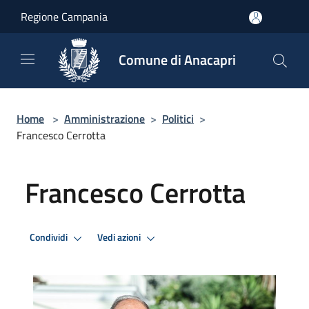
Salta al contenuto principale
Regione Campania
Comune di Anacapri
Home
>
Amministrazione
>
Politici
>
Francesco Cerrotta
Francesco Cerrotta
Condividi
Vedi azioni