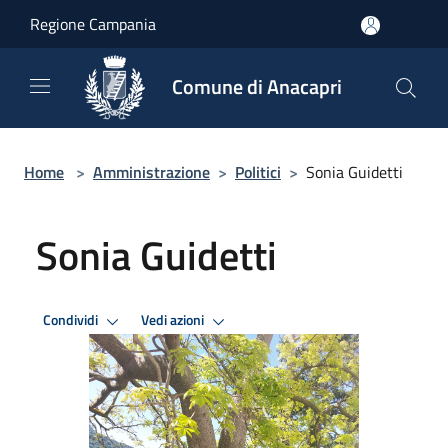
Salta al contenuto principale
Regione Campania
Comune di Anacapri
Home
>
Amministrazione
>
Politici
>
Sonia Guidetti
Sonia Guidetti
Condividi
Vedi azioni