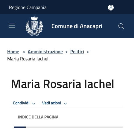
Salta al contenuto principale
Regione Campania
Comune di Anacapri
Home
>
Amministrazione
>
Politici
>
Maria Rosaria Iachel
Maria Rosaria Iachel
Condividi
Vedi azioni
INDICE DELLA PAGINA