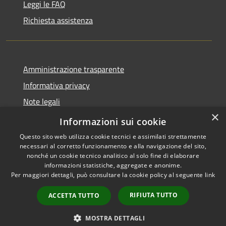
Leggi le FAQ
Richiesta assistenza
Amministrazione trasparente
Informativa privacy
Note legali
×
Dichiarazione di accessibilità
Informazioni sui cookie
Questo sito web utilizza cookie tecnici e assimilati strettamente
necessari al corretto funzionamento e alla navigazione del sito,
nonché un cookie tecnico analitico al solo fine di elaborare
informazioni statistiche, aggregate e anonime.
RSS
Copyright © 2026 • Comune di
Per maggiori dettagli, può consultare la cookie policy al seguente
link
Accessibilità
Anacapri • Powered by
Privacy
Municipium
Accesso
•
RIFIUTA TUTTO
ACCETTA TUTTO
Cookie
redazione
Mappa del sito
MOSTRA DETTAGLI