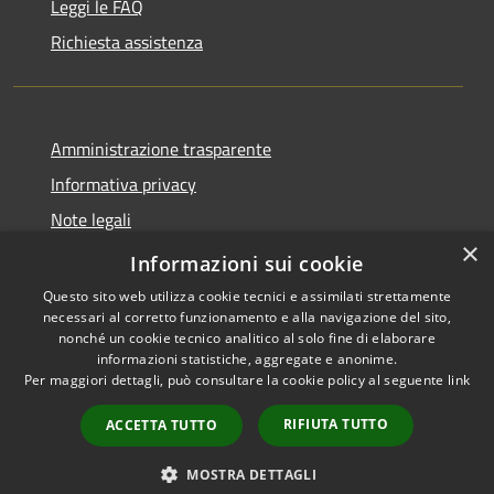
Leggi le FAQ
Richiesta assistenza
Amministrazione trasparente
Informativa privacy
Note legali
×
Dichiarazione di accessibilità
Informazioni sui cookie
Questo sito web utilizza cookie tecnici e assimilati strettamente
necessari al corretto funzionamento e alla navigazione del sito,
nonché un cookie tecnico analitico al solo fine di elaborare
informazioni statistiche, aggregate e anonime.
RSS
Copyright © 2026 • Comune di
Per maggiori dettagli, può consultare la cookie policy al seguente
link
Accessibilità
Anacapri • Powered by
Privacy
Municipium
Accesso
•
RIFIUTA TUTTO
ACCETTA TUTTO
Cookie
redazione
Mappa del sito
MOSTRA DETTAGLI